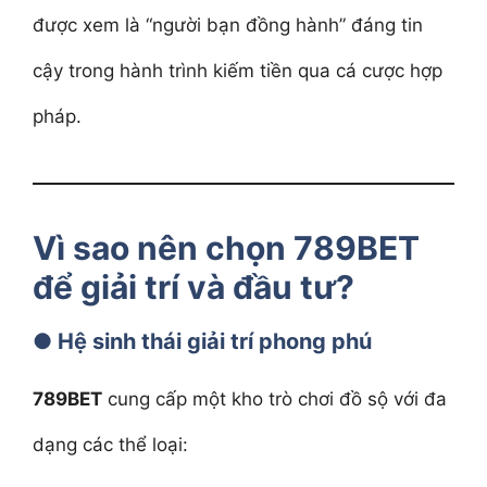
được xem là “người bạn đồng hành” đáng tin
cậy trong hành trình kiếm tiền qua cá cược hợp
pháp.
Vì sao nên chọn 789BET
để giải trí và đầu tư?
● Hệ sinh thái giải trí phong phú
789BET
cung cấp một kho trò chơi đồ sộ với đa
dạng các thể loại: