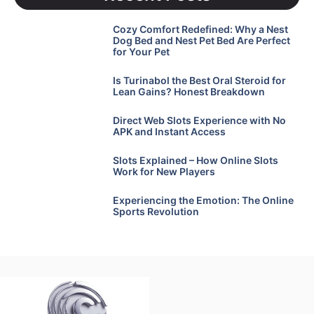
Cozy Comfort Redefined: Why a Nest
Dog Bed and Nest Pet Bed Are Perfect
for Your Pet
Is Turinabol the Best Oral Steroid for
Lean Gains? Honest Breakdown
Direct Web Slots Experience with No
APK and Instant Access
Slots Explained – How Online Slots
Work for New Players
Experiencing the Emotion: The Online
Sports Revolution