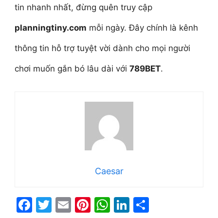
tin nhanh nhất, đừng quên truy cập
planningtiny.com
mỗi ngày. Đây chính là kênh
thông tin hỗ trợ tuyệt vời dành cho mọi người
chơi muốn gắn bó lâu dài với
789BET
.
Caesar
F
T
E
Pi
W
Li
S