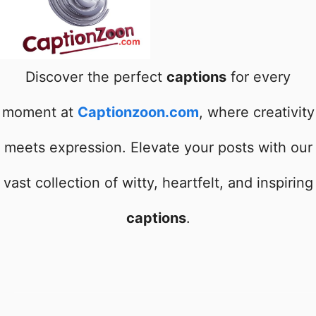
Discover the perfect
captions
for every
moment at
Captionzoon.com
, where creativity
meets expression. Elevate your posts with our
vast collection of witty, heartfelt, and inspiring
captions
.