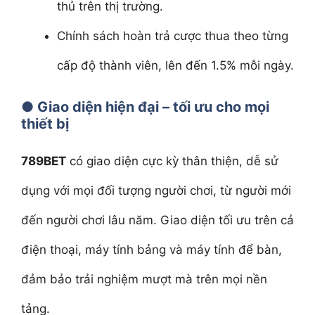
thủ trên thị trường.
Chính sách hoàn trả cược thua theo từng
cấp độ thành viên, lên đến 1.5% mỗi ngày.
● Giao diện hiện đại – tối ưu cho mọi
thiết bị
789BET
có giao diện cực kỳ thân thiện, dễ sử
dụng với mọi đối tượng người chơi, từ người mới
đến người chơi lâu năm. Giao diện tối ưu trên cả
điện thoại, máy tính bảng và máy tính để bàn,
đảm bảo trải nghiệm mượt mà trên mọi nền
tảng.