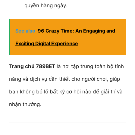
quyền hàng ngày.
See also
96 Crazy Time: An Engaging and
Exciting Digital Experience
Trang chủ 789BET
là nơi tập trung toàn bộ tính
năng và dịch vụ cần thiết cho người chơi, giúp
bạn không bỏ lỡ bất kỳ cơ hội nào để giải trí và
nhận thưởng.