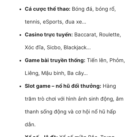
Cá cược thể thao:
Bóng đá, bóng rổ,
tennis, eSports, đua xe…
Casino trực tuyến:
Baccarat, Roulette,
Xóc đĩa, Sicbo, Blackjack…
Game bài truyền thống:
Tiến lên, Phỏm,
Liêng, Mậu binh, Ba cây…
Slot game – nổ hũ đổi thưởng:
Hàng
trăm trò chơi với hình ảnh sinh động, âm
thanh sống động và cơ hội nổ hũ hấp
dẫn.