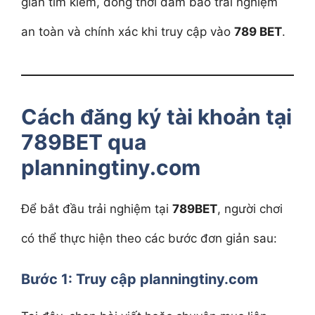
gian tìm kiếm, đồng thời đảm bảo trải nghiệm
an toàn và chính xác khi truy cập vào
789 BET
.
Cách đăng ký tài khoản tại
789BET qua
planningtiny.com
Để bắt đầu trải nghiệm tại
789BET
, người chơi
có thể thực hiện theo các bước đơn giản sau:
Bước 1: Truy cập planningtiny.com