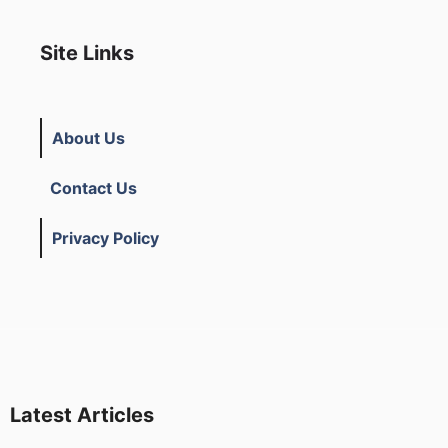
Site Links
About Us
Contact Us
Privacy Policy
Latest Articles