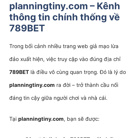
planningtiny.com – Kênh
thông tin chính thống về
789BET
Trong bối cảnh nhiều trang web giả mạo lừa
đảo xuất hiện, việc truy cập vào đúng địa chỉ
789BET
là điều vô cùng quan trọng. Đó là lý do
planningtiny.com
ra đời – trở thành cầu nối
đáng tin cậy giữa người chơi và nhà cái.
Tại
planningtiny.com
, bạn sẽ được: