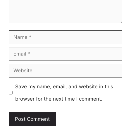
Name
Email
Website
Save my name, email, and website in this
browser for the next time I comment.