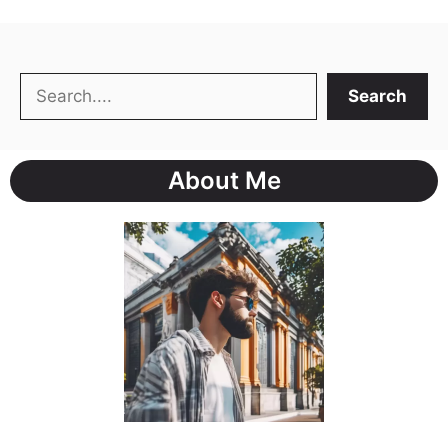
Search
Search
About Me