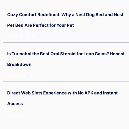
Cozy Comfort Redefined: Why a Nest Dog Bed and Nest
Pet Bed Are Perfect for Your Pet
March 18, 2026
Is Turinabol the Best Oral Steroid for Lean Gains? Honest
Breakdown
February 6, 2026
Direct Web Slots Experience with No APK and Instant
Access
January 20, 2026